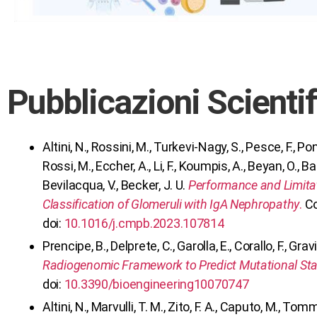
Pubblicazioni Scienti
Altini, N., Rossini, M., Turkevi-Nagy, S., Pesce, F., Pontr
Rossi, M., Eccher, A., Li, F., Koumpis, A., Beyan, O., B
Bevilacqua, V., Becker, J. U.
Performance and Limitat
Classification of Glomeruli with IgA Nephropathy
.
Co
doi:
10.1016/j.cmpb.2023.107814
Prencipe, B., Delprete, C., Garolla, E., Corallo, F., Grav
Radiogenomic Framework to Predict Mutational St
doi:
10.3390/bioengineering10070747
Altini, N., Marvulli, T. M., Zito, F. A., Caputo, M., Tom