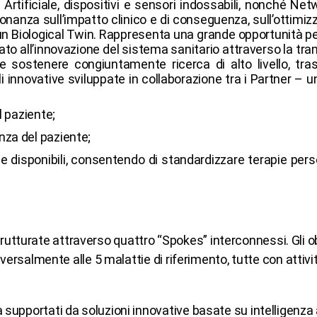
 Artificiale, dispositivi e sensori indossabili, nonché N
onanza sull’impatto clinico e di conseguenza, sull’ottimiz
 un Biological Twin. Rappresenta una grande opportunità per 
ato all’innovazione del sistema sanitario attraverso la tran
 sostenere congiuntamente ricerca di alto livello, tra
i innovative sviluppate in collaborazione tra i Partner –
l paziente;
nza del paziente;
rse disponibili, consentendo di standardizzare terapie per
rutturate attraverso quattro “Spokes” interconnessi. Gli obi
rsalmente alle 5 malattie di riferimento, tutte con attivit
a supportati da soluzioni innovative basate su intelligenza 