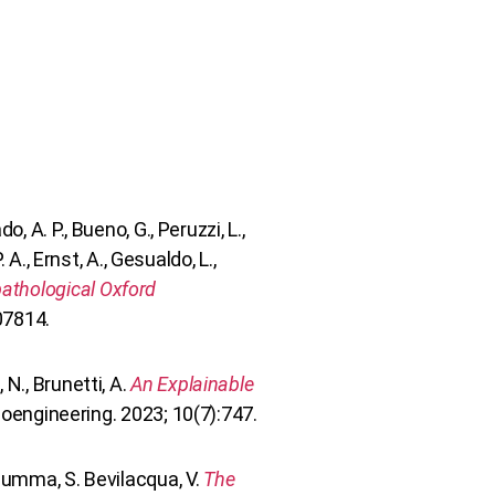
do, A. P., Bueno, G., Peruzzi, L.,
 A., Ernst, A., Gesualdo, L.,
pathological Oxford
07814.
, N., Brunetti, A.
An Explainable
oengineering. 2023; 10(7):747.
 De Summa, S. Bevilacqua, V.
The