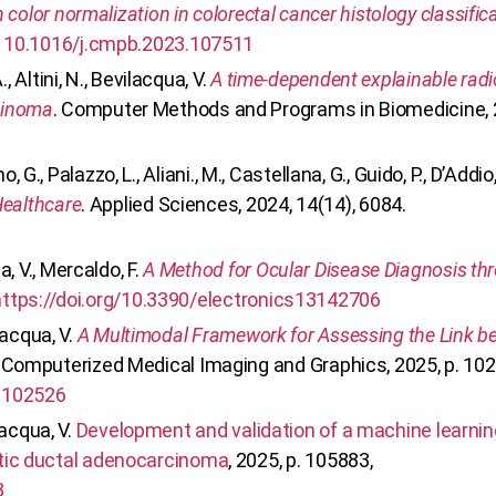
 color normalization in colorectal cancer histology classific
:
10.1016/j.cmpb.2023.107511
, Altini, N., Bevilacqua, V.
A time-dependent explainable radi
cinoma
. Computer Methods and Programs in Biomedicine, 
ano, G., Palazzo, L., Aliani., M., Castellana, G., Guido, P., D’Addi
Healthcare
. Applied Sciences, 2024, 14(14), 6084.
, V., Mercaldo, F.
A Method for Ocular Disease Diagnosis thr
https://doi.org/10.3390/electronics13142706
ilacqua, V.
A Multimodal Framework for Assessing the Link b
. Computerized Medical Imaging and Graphics, 2025, p. 10
.102526
ilacqua, V.
Development and validation of a machine learni
atic ductal adenocarcinoma
, 2025, p. 105883,
3