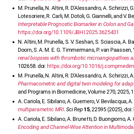
M. Prunella, N. Altini, R. D’Alessandro, A. Schirizzi, 
Lotesoriere, R. Carli, M. Dotoli, G. Giannelli, and V. 
Interpretable Prognostic Biomarker in Colon and Ga
https://doi.org/10.1109/JBHI.2025.3625431
N. Altini, M. Prunella, S. V. Seshan, S. Sciascia, A. B
Doorn, S. A. M. E. G. Timmermans, P. van Paassen, V
renal biopsies with thrombotic microangiopathies a
102658. doi:
https://doi.org/10.1016/j.compmedi
M. Prunella, N. Altini, R. D’Alessandro, A. Schirizzi, A
Pharmacometric and digital twin modeling for adapt
and Programs in Biomedicine, Volume 270, 2025, 1
A. Cariola, E. Sibilano, A. Guerriero, V. Bevilacqua, A
multiparametric MRI
.
Sci Rep
15
, 22595 (2025), doi:
A. Cariola, E. Sibilano, A. Brunetti, D. Buongiorno, A.
Encoding and Channel-Wise Attention in Multimoda