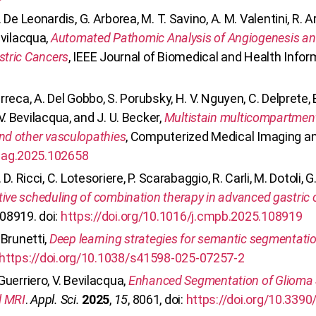
G. De Leonardis, G. Arborea, M. T. Savino, A. M. Valentini, R. A
Bevilacqua,
Automated Pathomic Analysis of Angiogenesis and
stric Cancers
, IEEE Journal of Biomedical and Health Inform
arreca, A. Del Gobbo, S. Porubsky, H. V. Nguyen, C. Delprete, B
. Bevilacqua, and J. U. Becker,
Multistain multicompartmen
nd other vasculopathies
, Computerized Medical Imaging an
mag.2025.102658
. D. Ricci, C. Lotesoriere, P. Scarabaggio, R. Carli, M. Dotoli, 
ive scheduling of combination therapy in advanced gastric 
08919. doi:
https://doi.org/10.1016/j.cmpb.2025.108919
. Brunetti,
Deep learning strategies for semantic segmentation
https://doi.org/10.1038/s41598-025-07257-2
 Guerriero, V. Bevilacqua,
Enhanced Segmentation of Glioma 
l MRI
.
Appl. Sci.
2025
,
15
, 8061, doi:
https://doi.org/10.339