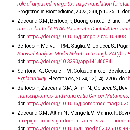
role of unpaired image-to-image translation for stain
Programs in Biomedicine, 2023, 234, p.107511. doi
Zaccaria G.M., Berloco, F., Buongiorno, D., Brunetti, A.
omic cohort of CPTAC-Pancreatic Ductal Adenocar
doi:
https://doi.org/10.1016/j.cmpb.2024.108408
⁠Berloco, F., Marvulli, P.M., Suglia, V., Colucci, S., Pag
Survival Analysis Model Selection through XAI(t) in 
doi:
https://doi.org/10.3390/app14146084
Santone, A., Cesarelli, M., Colasuonno, E., Bevilacqua
Explainability
. Electronics, 2024, 13(14), 2706. doi:
Berloco, F., Zaccaria G.M., Altini, N., Colucci, S., Bev
Transcriptomics, and Pancreatic Cancer Mutations
doi:
https://doi.org/10.1016/j.compmedimag.2025
Zaccaria G.M., Altini, N., Mongelli, V., Marino, F., Bev
an epigenomic signature in patients with pancre
doi:
https://doi.org/10.1016/j.ijmedinf.2025.10588