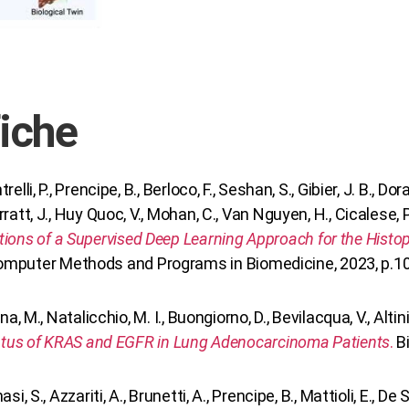
fiche
elli, P., Prencipe, B., Berloco, F., Seshan, S., Gibier, J. B., Dora
arratt, J., Huy Quoc, V., Mohan, C., Van Nguyen, H., Cicalese, P.
ions of a Supervised Deep Learning Approach for the Histo
mputer Methods and Programs in Biomedicine, 2023, p.1
ina, M., Natalicchio, M. I., Buongiorno, D., Bevilacqua, V., Altini
atus of KRAS and EGFR in Lung Adenocarcinoma Patients
.
Bi
masi, S., Azzariti, A., Brunetti, A., Prencipe, B., Mattioli, E.,