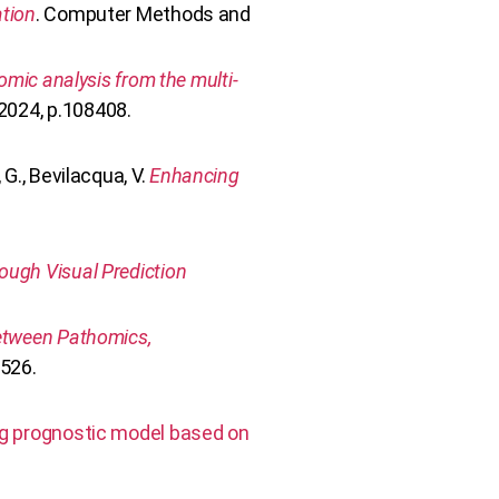
ation
. Computer Methods and
omic analysis from the multi-
2024, p.108408.
o, G., Bevilacqua, V.
Enhancing
ough Visual Prediction
etween Pathomics,
2526.
ng prognostic model based on