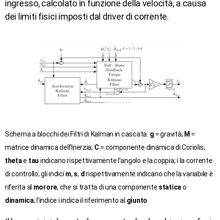
ingresso, calcolato in funzione della velocità, a causa
dei limiti fisici imposti dal driver di corrente.
Schema a blocchi dei Filtri di Kalman in cascata:
g
= gravità;
M
=
matrice dinamica dell’Inerzia;
C
= componente dinamica di Coriolis;
theta
e
tau
indicano rispettivamente l’angolo e la coppia; i la corrente
di controllo; gli indici
m
,
s
,
d
rispettivamente indicano che la variabile è
riferita al
morore
, che si tratta di una componente
statica
o
dinamica
; l’indice i indica il riferimento al
giunto