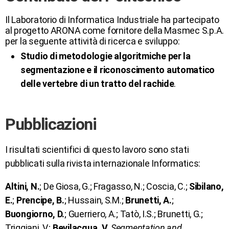
Il Laboratorio di Informatica Industriale ha partecipato
al progetto ARONA come fornitore della Masmec S.p.A.
per la seguente attività di ricerca e sviluppo:
Studio di metodologie algoritmiche per la
segmentazione e il riconoscimento automatico
delle vertebre di un tratto del rachide
.
Pubblicazioni
I risultati scientifici di questo lavoro sono stati
pubblicati sulla rivista internazionale Informatics:
Altini, N.
; De Giosa, G.; Fragasso, N.; Coscia, C.;
Sibilano,
E.
;
Prencipe, B.
; Hussain, S.M.;
Brunetti, A.
;
Buongiorno, D.
; Guerriero, A.; Tatò, I.S.; Brunetti, G.;
Triggiani, V.;
Bevilacqua, V.
Segmentation and